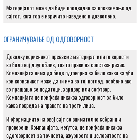
Материјалот може да биде предвиден за превземање од
сајтот, кога тоа е изричито наведено и дозволено.
ОГРАНИЧУВАЊЕ ОД ОДГОВОРНОСТ
Доколку корисникот превземе материјал или го користи
во било кој друг облик, тоа го прави на сопствен ризик.
Компанијата нема да биде одговорна за било какви загуби
кои корисникот може да ги има во тој поглед, особено ако
во прашање се податоци, хардвер или софтвер.
Компанијата не прифаќа никаква одговорност за било
каква повреда на правата на трети лица.
Информациите на овој сајт се внимателно собрани и
проверени. Компанијата, меѓутоа, не прифаќа никаква
одоговорност за точноста, ажурноста и целовитоста на