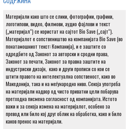
СОДРЖИНА
Материјали како што се слики, фотографии, графики,
логотипови, видео, филмови, аудио фајлови и текст
(„материјал“) се користат на сајтот Bio Save („сајт“).
Материјалот е сопствеништво на компанијата Bio Save (во
понатамошниот текст: Компанија), и е заштите со
одредбите од Законот за авторски и сродни права,
Законот за печати, Законот за правна заштите на
индустриски дизајн, како и други прописи со кои се
штити правото на интелектуална сопственост, како во
Македонија, така и на меѓународно ниво. Секоја употреба
на материјали надвор од чисто приватни цели побарува
претходна писмена согласност од компанијата. Истото
важи и за секоја измена на материјалот, особено за
превод или било кој друг облик на обработка, како и било
каков пренос на материјали.