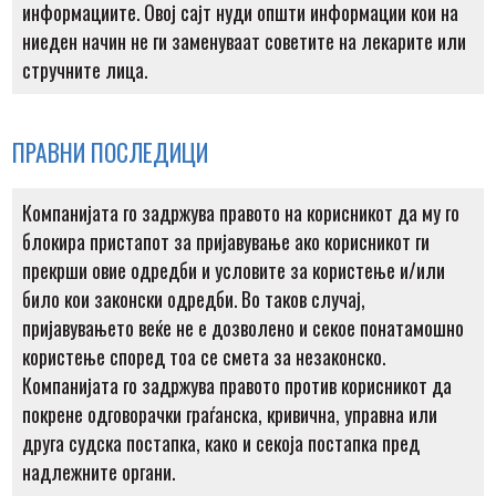
информациите. Овој сајт нуди општи информации кои на
ниеден начин не ги заменуваат советите на лекарите или
стручните лица.
ПРАВНИ ПОСЛЕДИЦИ
Компанијата го задржува правото на корисникот да му го
блокира пристапот за пријавување ако корисникот ги
прекрши овие одредби и условите за користење и/или
било кои законски одредби. Во таков случај,
пријавувањето веќе не е дозволено и секое понатамошно
користење според тоа се смета за незаконско.
Компанијата го задржува правото против корисникот да
покрене одговорачки граѓанска, кривична, управна или
друга судска постапка, како и секоја постапка пред
надлежните органи.