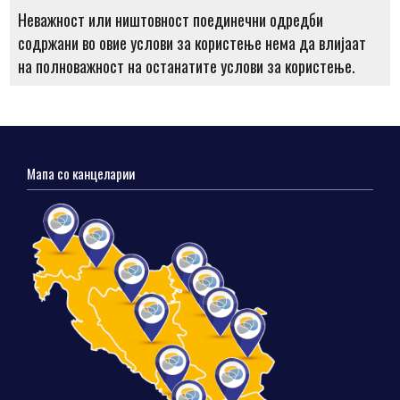
Неважност или ништовност поединечни одредби
содржани во овие услови за користење нема да влијаат
на полноважност на останатите услови за користење.
Мапа со канцеларии