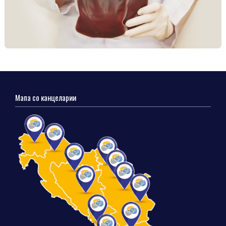
Мапа со канцеларии