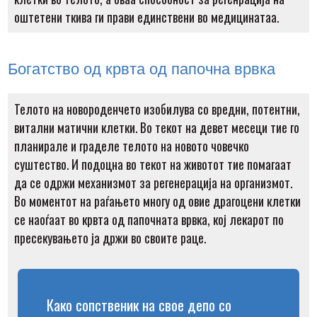
оштетени ткива ги прави единствени во медицинатаа.
Богатство од крвта од папочна врвка
Телото на новороденчето изобилува со вредни, потентни,
витални матични клетки. Во текот на девет месеци тие го
планирале и граделе телото на новото човечко
суштество. И подоцна во текот на животот тие помагаат
да се одржи механизмот за регенерација на организмот.
Во моментот на раѓањето многу од овие драгоцени клетки
се наоѓаат во крвта од папочната врвка, кој лекарот по
пресекувањето ја држи во своите раце.
Како сопственик на свое депо со