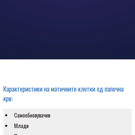
Карактеристики на матичните клетки од папочна
крв:
Самообновувачки
Млади