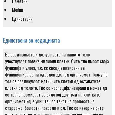
Паметни
Моќни
Единствени
Единствени во медицината
Во создавањето и делувањето на нашето тело
учествуваат повеќе милиони клетки. Сите тие имаат своја
функција и улога, т.е. се специјализирани за
функционирање на одреден дел од организмот. Токму по
тоа се разликуваат матичните клетки од останатите
клетки од телото. Тие се неспецијализирани и можат да
се трансформираат во било кој друг вид на клетки во
организмот кој е уништен во текот на процесот на
стареење, болести, повреди и сл. Тие се извор на сите
клетки во телото, а оваа способност за регенрација на