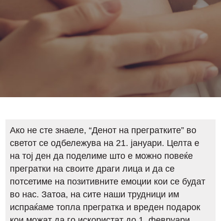
Ако не сте знаеле, “Денот на прегратките” во
светот се одбележува на 21. јануари. Целта е
на тој ден да поделиме што е можно повеќе
прегратки на своите драги лица и да се
потсетиме на позитивните емоции кои се будат
во нас. Затоа, на сите наши трудници им
испраќаме топла прегратка и вреден подарок
кои можат да го искористат до 1. февруари