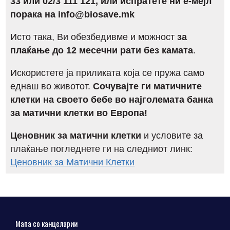
33 или 02/3 111 121, или испратете ни е-мејл
порака на info@biosave.mk
Исто така, Ви обезбедивме и можност
за
плаќање до 12 месечни рати без камата
.
Искористете ја приликата која се пружа само
еднаш во животот.
Сочувајте ги матичните
клетки на своето бебе во најголемата банка
за матични клетки во Европа!
Ценовник за матични клетки
и условите за
плаќање погледнете ги на следниот линк:
Ценовник за Матични Клетки
Мапа со канцеларии